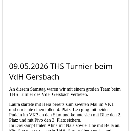
WhatsApp Image 2026-07-09 at 09.57.59
09.05.2026 THS Turnier beim
VdH Gersbach
An diesem Samstag waren wir mit einem großen Team beim
THS-Turnier des VdH Gersbach vertreten.
Laura startete mit Hera bereits zum zweiten Mal im VK1
und erreichte einen tollen 4. Platz. Lea ging mit beiden
Pudeln im VK3 an den Start und konnte sich mit Blue den 2.
Platz und mit Pivo den 3. Platz sichern.
Im Dreikampf traten Alina mit Nala sowie Tine mit Bella an.
Für Tine war es das erste THS-Turnier überhaupt – und